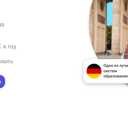
од
 в год
ывать
я