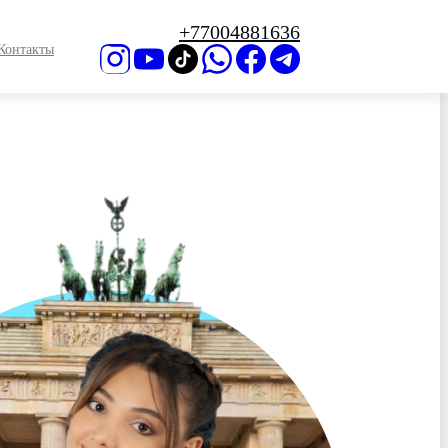
+77004881636
Контакты