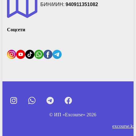
БИН/ИИН:
940911351082
Соцсети
© ИП «Excourse» 2026
excourse.kz