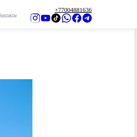
+77004881636
Контакты