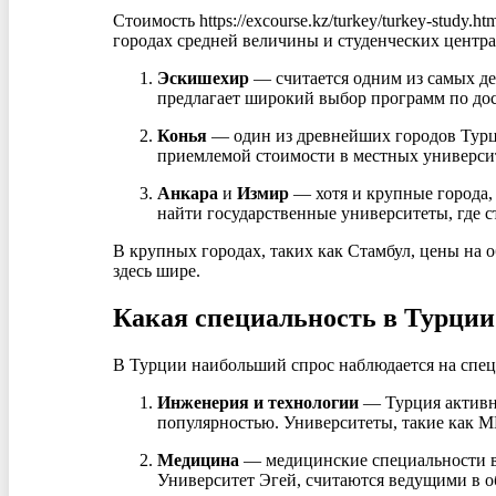
Стоимость https://excourse.kz/turkey/turkey-stud
городах средней величины и студенческих центрах
Эскишехир
— считается одним из самых де
предлагает широкий выбор программ по до
Конья
— один из древнейших городов Турци
приемлемой стоимости в местных универси
Анкара
и
Измир
— хотя и крупные города, 
найти государственные университеты, где с
В крупных городах, таких как Стамбул, цены на 
здесь шире.
Какая специальность в Турции
В Турции наибольший спрос наблюдается на спец
Инженерия и технологии
— Турция активно
популярностью. Университеты, такие как 
Медицина
— медицинские специальности вс
Университет Эгей, считаются ведущими в о