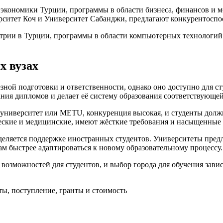
 экономики Турции, программы в области бизнеса, финансов и
ерситет Коч и Университет Сабанджи, предлагают конкурентосп
трии в Турции, программы в области компьютерных технологий
х вузах
зной подготовки и ответственности, однако оно доступно для ст
ания дипломов и делает её систему образования соответствующе
 университет или METU, конкуренция высокая, и студенты дол
еские и медицинские, имеют жёсткие требования и насыщенные
деляется поддержке иностранных студентов. Университеты пред
м быстрее адаптироваться к новому образовательному процессу.
 возможностей для студентов, и выбор города для обучения зав
ты, поступление, гранты и стоимость