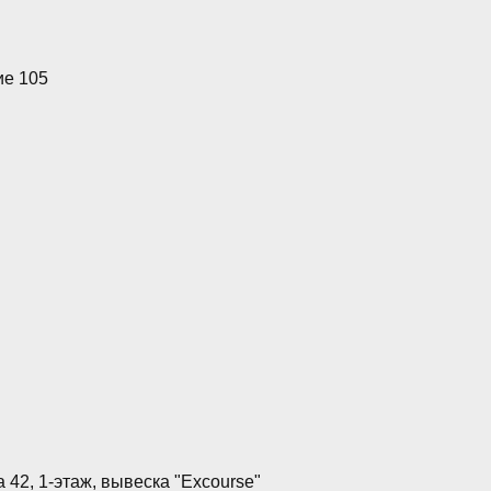
ие 105
42, 1-этаж, вывеска "Excourse"