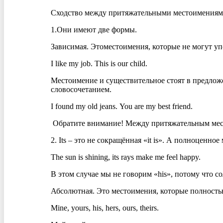
Сходство между притяжательными местоимениями 
1.Они имеют две формы.
Зависимая. Этоместоимения, которые не могут уп
I like my job. This is our child.
Местоимение и существительное стоят в предложе
словосочетанием.
I found my old jeans. You are my best friend.
Обратите внимание! Между притяжательным мест
2. Its – это не сокращённая «it is». А полноценно
The sun is shining, its rays make me feel happy.
В этом случае мы не говорим «his», потому что с
Абсолютная. Это местоимения, которые полность
Mine, yours, his, hers, ours, theirs.