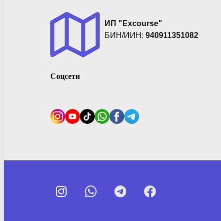
ИП "Excourse"
БИН/ИИН:
940911351082
Соцсети