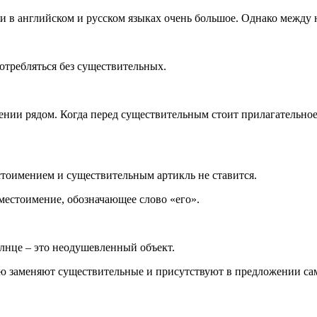
в английском и русском языках очень большое. Однако между н
отребляться без существительных.
нии рядом. Когда перед существительным стоит прилагательное
оимением и существительным артикль не ставится.
е местоимение, обозначающее слово «его».
олнце – это неодушевленный объект.
ю заменяют существительные и присутствуют в предложении са