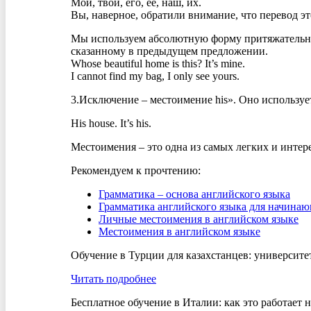
Мой, твой, его, ее, наш, их.
Вы, наверное, обратили внимание, что перевод э
Мы используем абсолютную форму притяжательных 
сказанному в предыдущем предложении.
Whose beautiful home is this? It’s mine.
I cannot find my bag, I only see yours.
3.Исключение – местоимение his». Оно использует
His house. It’s his.
Местоимения – это одна из самых легких и интере
Рекомендуем к прочтению:
Грамматика – основа английского языка
Грамматика английского языка для начина
Личные местоимения в английском языке
Местоимения в английском языке
Обучение в Турции для казахстанцев: университе
Читать подробнее
Бесплатное обучение в Италии: как это работает 