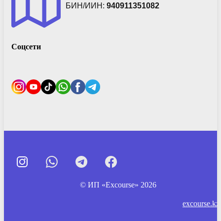
БИН/ИИН:
940911351082
Соцсети
© ИП «Excourse» 2026
excourse.kz