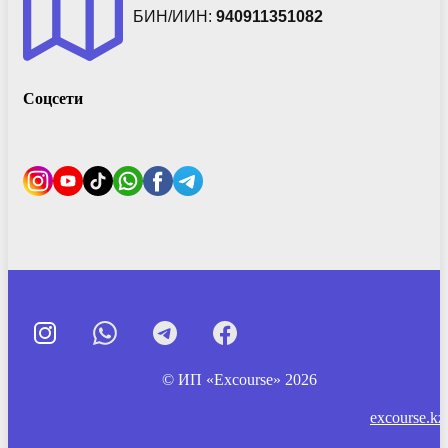
БИН/ИИН:
940911351082
Соцсети
© ИП «Excourse» 2026
excourse.kz