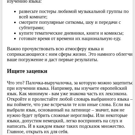
изучению языка:
развесьте постеры любимой музыкальной группы по
всей комнате;
смотрите популярные ситкомы, шоу и передачи с
субтитрами;
купите тематические дневники, книги и комиксы;
готовьте время от времени их национальную еду.
Важно прочувствовать всю атмосферу языка и
соприкасающиеся с ним сферы жизни. Это намного облегчит
ваше погружение и даст первые результаты.
Ищите зацепки
Что это? Палочка-выручалочка, за которую можно зацепитьс
при изучении языка. Например, вы изучаете европейский
язык. Как минимум - вам уже знакома часть их лексикона.
Откройте и пролистайте любой словарь выбранного языка –
вы поймете, что уже встречали те или иные слова. Если вы
выбрали язык, основанный на латинице – значит, вам не
нужно будет зубрить сложные иероглифы. Или некоторые
языки, допустим немецкий, легко воспринять на слух и
написать. И в каждом языке таких подсказок множество.
Главное, открыть их для себя.