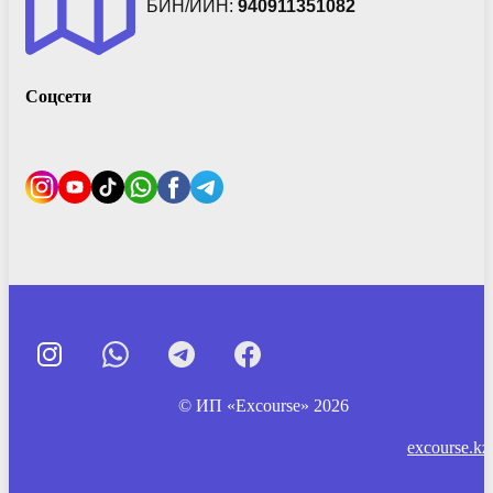
БИН/ИИН:
940911351082
Соцсети
© ИП «Excourse» 2026
excourse.kz