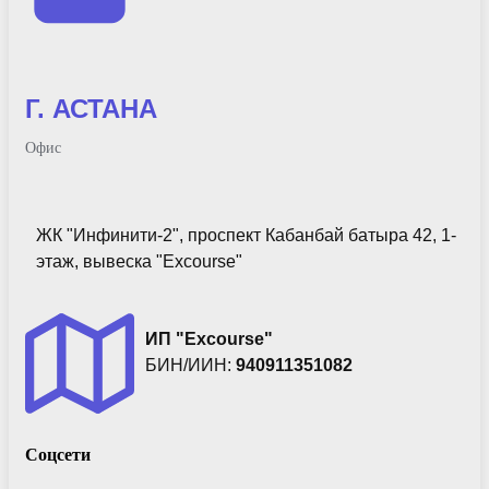
Г. АСТАНА
Офис
ЖК "Инфинити-2", проспект Кабанбай батыра 42, 1-
этаж, вывеска "Excourse"
ИП "Excourse"
БИН/ИИН:
940911351082
Соцсети