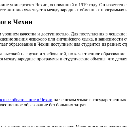
чине университет Чехии, основанный в 1919 году. Он известен
тет активно участвует в международных обменных программах 
ие в Чехии
 уровнем качества и доступностью. Для поступления в чешские
ждение знания чешского или английского языка, в зависимости
елает образование в Чехии доступным для студентов из разных ст
а высокой нагрузки и требований, но качественное образование 
ся международные программы и студенческие обмены, что делае
ысшее образование в Чехии
на чешском языке в государственных
ачественное образование без больших затрат.
ы и доступностью медицинских услуг. Медицинские учреждени