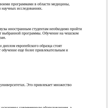
 своими программами в области медицины,
и научных исследованиях.
 вузы иностранным студентам необходимо пройти
 от выбранной программы. Обучение на чешском
ран.
и диплом европейского образца стоят
т обучение еще более привлекательным и
 университетах. Это привлекает множество
я оснащены современным оборудованием, а