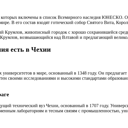
из которых включены в список Всемирного наследия ЮНЕСКО. О
ре. В его состав входят готический собор Святого Вита, Корол
й Крумлов, живописный городок с хорошо сохранившейся средн
 Крумлов, возвышающийся над Влтавой и предлагающий великол
ия есть в Чехии
 университетов в мире, основанный в 1348 году. Он предлагает
тен своими исследованиями и высокими стандартами образования
раге
ущий технический вуз Чехии, основанный в 1707 году. Универс
еменным лабораториям и тесным связям с промышленностью, уни