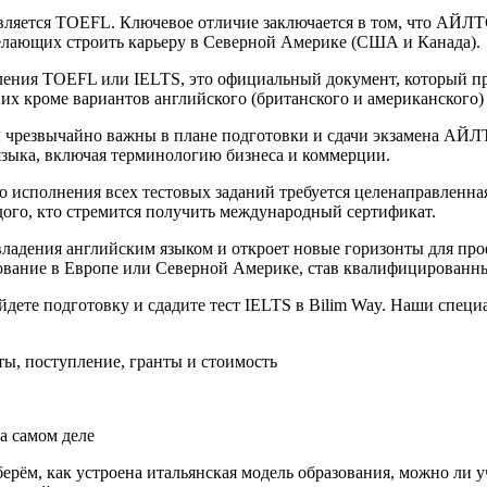
ляется TOEFL. Ключевое отличие заключается в том, что АЙЛТС 
желающих строить карьеру в Северной Америке (США и Канада).
ления TOEFL или IELTS, это официальный документ, который п
их кроме вариантов английского (британского и американского)
чрезвычайно важны в плане подготовки и сдачи экзамена АЙЛТ
языка, включая терминологию бизнеса и коммерции.
о исполнения всех тестовых заданий требуется целенаправленная
дого, кто стремится получить международный сертификат.
владения английским языком и откроет новые горизонты для пр
ование в Европе или Северной Америке, став квалифицированны
ойдете подготовку и сдадите тест IELTS в Bilim Way. Наши спец
ты, поступление, гранты и стоимость
на самом деле
ерём, как устроена итальянская модель образования, можно ли у