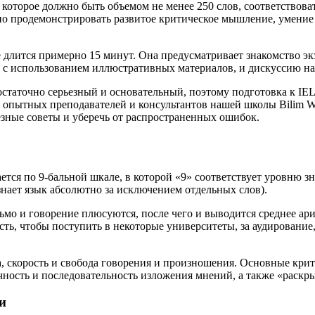
, которое должно быть объемом не менее 250 слов, соответствова
но продемонстрировать развитое критическое мышление, умение
е длится примерно 15 минут. Она предусматривает знакомство эк
я с использованием иллюстративных материалов, и дискуссию на
остаточно серьезный и основательный, поэтому подготовка к IE
 опытных преподавателей и консультантов нашей школы Bilim W
езные советы и уберечь от распространенных ошибок.
ся по 9-бальной шкале, в которой «9» соответствует уровню зна
 знает язык абсолютно за исключением отдельных слов).
ьмо и говорение плюсуются, после чего и выводится среднее ар
сть, чтобы поступить в некоторые университеты, за аудирование
а, скорость и свобода говорения и произношения. Основные крит
ичность и последовательность изложения мнений, а также «раскр
и