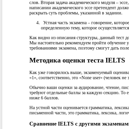
слов. Вторая задача академического модуля – эссе
написании академического эссе претендент долж
раскрыть суть проблемы, указанной в задании.
Устная часть экзамена – говорение, которо
определенную тему, которое осуществляетс
Как видно из описания структуры, данный тест д
Мы настоятельно рекомендуем пройти обучение у
требованиями экзамена, поэтому смогут дать пол
Методика оценки теста IELTS
Как уже говорилось выше, экзаменуемый оценивает
«1», соответственно, это «None user» (человек не
Обычно ваши оценки за аудирование, чтение, пис
требуют отдельные баллы за каждую секцию. То е
ниже 6 баллов.
На устной части оценивается грамматика, лексик
письменной части, это грамматика, лексика, лог
Сравнение IELTS с другими экзаменам