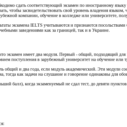
ходимо сдать соответствующий экзамен по иностранному языку 
ать, чтобы засвидетельствовать свой уровень владения языком, 
убежной компании, обучение в колледже или университете, полу
ьтаты экзамена IELTS учитываются и признаются посольствами 
бными заведениями как за границей, так и в Украине.
, что экзамен имеет два модуля. Первый - общий, подходящий дл
вием поступления в зарубежный университет на обучение или тр
ль общий и два года, если модуль академический. Эти модули сос
а, тогда как задачи на слушание и говорение одинаковы для обо
ший балл), когда экзаменуемый не сдал тест, до девяти пунктов
я: