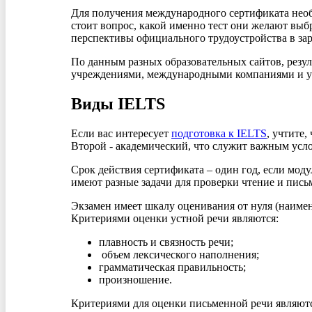
Для получения международного сертификата необ
стоит вопрос, какой именно тест они желают выбр
перспективы официального трудоустройства в зар
По данным разных образовательных сайтов, резул
учреждениями, международными компаниями и уче
Виды IELTS
Если вас интересует
подготовка к IELTS
, учтите
Второй - академический, что служит важным усло
Срок действия сертификата – один год, если моду
имеют разные задачи для проверки чтение и письм
Экзамен имеет шкалу оценивания от нуля (наимень
Критериями оценки устной речи являются:
плавность и связность речи;
объем лексического наполнения;
грамматическая правильность;
произношение.
Критериями для оценки письменной речи являютс