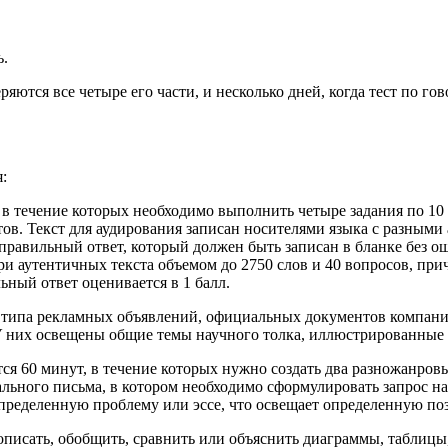
ь.
ряются все четыре его части, и несколько дней, когда тест по г
:
 течение которых необходимо выполнить четыре задания по 10 в
ов. Текст для аудирования записан носителями языка с разными
 правильный ответ, который должен быть записан в бланке без о
и аутентичных текста объемом до 2750 слов и 40 вопросов, при
ьный ответ оценивается в 1 балл.
 типа рекламных объявлений, официальных документов компаний
 У них освещены общие темы научного толка, иллюстрированные
я 60 минут, в течение которых нужно создать два разножанровы
льного письма, в котором необходимо сформулировать запрос н
 определенную проблему или эссе, что освещает определенную п
описать, обобщить, сравнить или объяснить диаграммы, таблицы, 