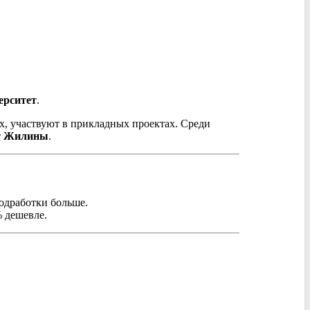
ерситет
.
х, участвуют в прикладных проектах. Среди
т Жилины
.
подработки больше.
% дешевле.