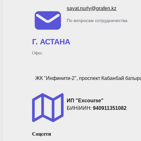
sayat.nurly@grafen.kz
По вопросам сотрудничества
Г. АСТАНА
Офис
ЖК "Инфинити-2", проспект Кабанбай батыра 
ИП "Excourse"
БИН/ИИН:
940911351082
Соцсети