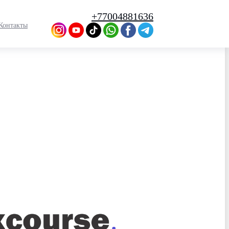
+77004881636
Контакты