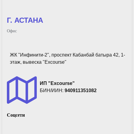
Г. АСТАНА
Офис
ЖК "Инфинити-2", проспект Кабанбай батыра 42, 1-
этаж, вывеска "Excourse"
ИП "Excourse"
БИН/ИИН:
940911351082
Соцсети