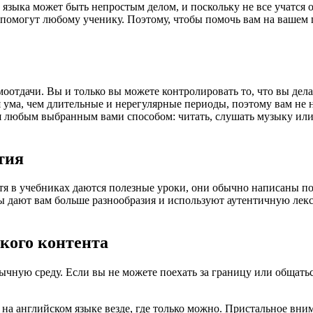
языка может быть непростым делом, и поскольку не все учатся о
помогут любому ученику. Поэтому, чтобы помочь вам на вашем 
оотдачи. Вы и только вы можете контролировать то, что вы делает
 ума, чем длительные и нерегулярные периоды, поэтому вам не н
 любым выбранным вами способом: читать, слушать музыку или 
тия
тя в учебниках даются полезные уроки, они обычно написаны по 
ы дают вам больше разнообразия и используют аутентичную лекс
кого контента
чную среду. Если вы не можете поехать за границу или общатьс
а английском языке везде, где только можно. Пристальное вним