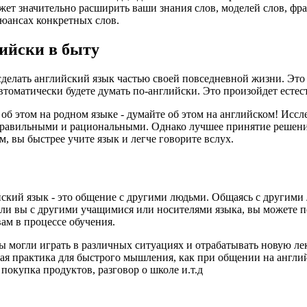
ет значительно расширить ваши знания слов, моделей слов, фр
нюансах конкретных слов.
лийски в быту
делать английский язык частью своей повседневной жизни. Это в
втоматически будете думать по-английски. Это произойдет есте
б этом на родном языке - думайте об этом на английском! Иссл
правильными и рациональными. Однако лучшее принятие решени
м, вы быстрее учите язык и легче говорите вслух.
ский язык - это общение с другими людьми. Общаясь с другими
е ли вы с другими учащимися или носителями языка, вы можете 
ам в процессе обучения.
ы могли играть в различных ситуациях и отрабатывать новую лек
ая практика для быстрого мышления, как при общении на англи
 покупка продуктов, разговор о школе и.т.д