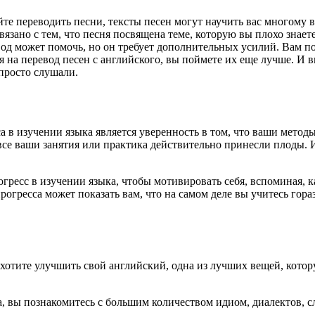
йте переводить песни, тексты песен могут научить вас многому 
язано с тем, что песня посвящена теме, которую вы плохо знает
од может помочь, но он требует дополнительных усилий. Вам п
 на перевод песен с английского, вы поймете их еще лучше. И в
просто слушали.
 в изучении языка является уверенность в том, что ваши мето
все ваши занятия или практика действительно принесли плоды. 
огресс в изучении языка, чтобы мотивировать себя, вспоминая, 
огресса может показать вам, что на самом деле вы учитесь гораз
хотите улучшить свой английский, одна из лучших вещей, котору
а, вы познакомитесь с большим количеством идиом, диалектов, 